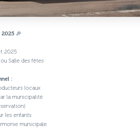
 2025
🎉
et 2025
 ou Salle des fêtes
nel :
oducteurs locaux
par la municipalité
éservation)
r les enfants
harmonie municipale