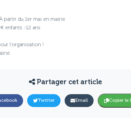
À partir du 1er mai en mairie
8€ enfants -12 ans
ur l'organisation !
irie.
Partager cet article
acebook
Twitter
Email
Copier le 