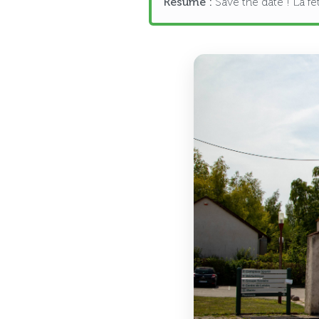
Résumé :
Save the date ! La fête