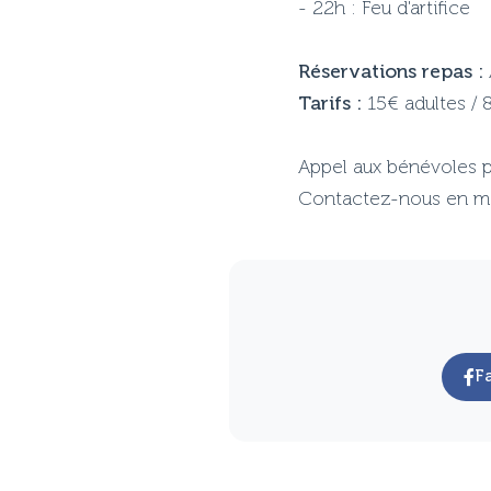
- 22h : Feu d'artifice
Réservations repas :
Tarifs :
15€ adultes / 
Appel aux bénévoles po
Contactez-nous en ma
F