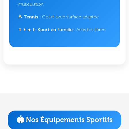
musculation
🎾 Tennis :
Court avec surface adaptée
👨‍👩‍👧‍👦 Sport en famille :
Activités libres
🏟️ Nos Équipements Sportifs