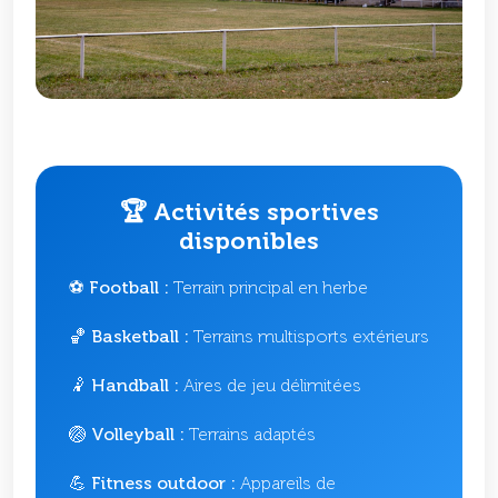
🏆 Activités sportives
disponibles
⚽ Football :
Terrain principal en herbe
🏀 Basketball :
Terrains multisports extérieurs
🤾 Handball :
Aires de jeu délimitées
🏐 Volleyball :
Terrains adaptés
💪 Fitness outdoor :
Appareils de