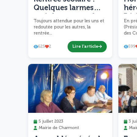
Quelques larmes
hér
mais beaucoup de
Rés
Toujours attendue pour les uns et
En pr
rires, la rentrée s’est
192
redoutée pour les autres, la
(Prési
bien passée !
rentrée...
des C
Lire l'article
625
2
599
5 juillet 2023
3 ju
Mairie de Charmont
Mai