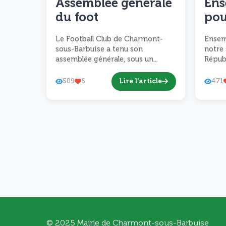
Assemblée générale
Ens
du foot
pou
sou
Le Football Club de Charmont-
Ensem
à l
sous-Barbuise a tenu son
notre 
assemblée générale, sous un...
Républ
Lire l'article
509
6
471
© 2025 Mairie de Charmont-sous-Barbuise