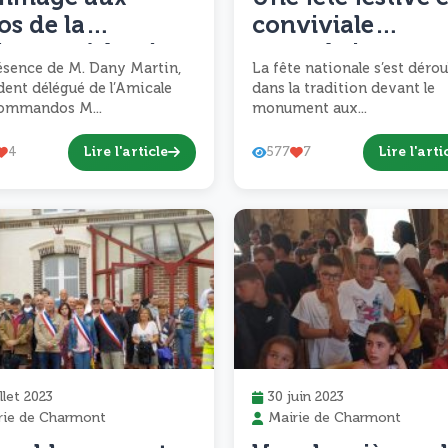
os de la
conviviale
istance à la côte
assombrie par u
ésence de M. Dany Martin,
La fête nationale s’est dérou
feu d’artifice
dent délégué de l’Amicale
dans la tradition devant le
avorté.DATA
ommandos M...
monument aux...
Lire l'article
Lire l'arti
4
577
7
illet 2023
30 juin 2023
rie de Charmont
Mairie de Charmont