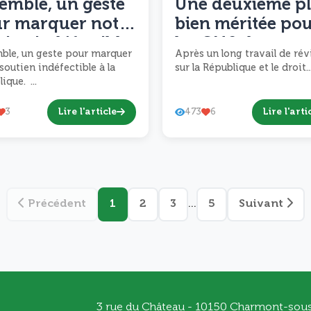
emble, un geste
Une deuxième p
r marquer notre
bien méritée po
tien indéfectible
les CM2 du grou
ble, un geste pour marquer
Après un long travail de rév
a République.
scolaire Jean-
soutien indéfectible à la
sur la République et le droit..
Sainton
ique. ...
Lire l'article
Lire l'arti
3
473
6
Précédent
1
2
3
...
5
Suivant
3 rue du Château - 10150 Charmont-sou