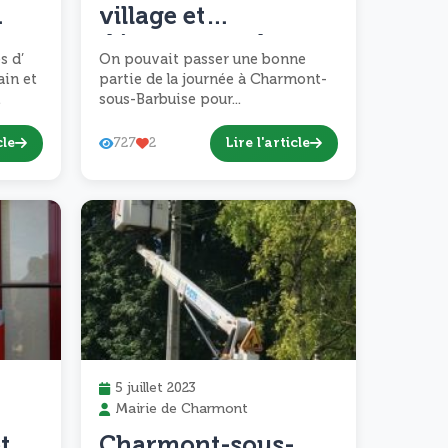
village et
découvertes de son
s d’
On pouvait passer une bonne
patrimoine
ain et
partie de la journée à Charmont-
.
sous-Barbuise pour...
cle
Lire l'article
727
2
5 juillet 2023
Mairie de Charmont
t
Charmont-sous-