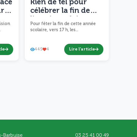
lace
Rien de tel pour
ur
célébrer la fin de
pe
l’année scolaire
ision
Pour fêter la fin de cette année
qu’une belle fête des
.
scolaire, vers 17 h, les...
écoles !
cle
Lire l'article
445
4
s-Barbuise
03 25 41 00 49