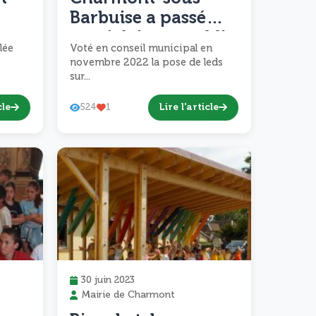
Barbuise a passé
n
son éclairage public
lée
Voté en conseil municipal en
en leds.
novembre 2022 la pose de leds
sur...
cle
Lire l'article
524
1
30 juin 2023
Mairie de Charmont