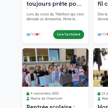
toujours prête pour
fil
les bonnes causes
fest
Lors du cross du Téléthon qui s’est
Dès le
d’H
déroulé ce dimanche, Mme le...
donné
pen
vac
Lire l'article
761
5
709
coll
4 septembre 2023
16 j
Mairie de Charmont
Mai
Rentrée scolaire :
Ho