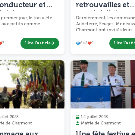
 conducteur et
retrouvailles et
ivités
convivialité au
 premier jour, le ton a été
Dernièrement, les commune
alloween
repas des aînés
 aux petits comme...
Aubeterre, Feuges, Montsuz
dant les
Charmont ont invités leurs..
ances à l’accueil
Lire l'article
Lire l'arti
3
648
2
ectif
uillet 2023
14 juillet 2023
rie de Charmont
Mairie de Charmont
mmage aux
Une fête festive e